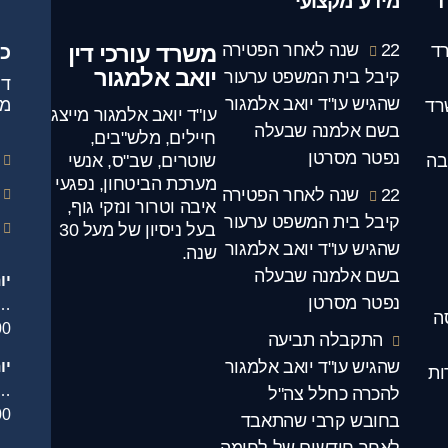
ד
מידע מקצועי
22 שנה לאחר הפטירה
משרד עורכי דין
ד
כ
יואב אלמגור
קיבל בית המשפט ערעור
שהגיש עו"ד יואב אלמגור
מג
רד
עו"ד יואב אלמגור מייצג
בשם אלמנה שבעלה
חיילים, מלש"בים,
נפטר מסרטן
בה
שוטרים, שב"ס, אנשי
מערכת הביטחון, נפגעי
22 שנה לאחר הפטירה
איבה וטרור ונזקי גוף,
קיבל בית המשפט ערעור
בעל ניסיון של מעל 30
שהגיש עו"ד יואב אלמגור
שנה.
בשם אלמנה שבעלה
יו
נפטר מסרטן
.
ה
00
התקבלה תביעה
שהגיש עו"ד יואב אלמגור
יו
ות
…
להכרה כחלל צה"ל
00
בחובש קרבי שהתאבד
לאחר חודשים של לחימה