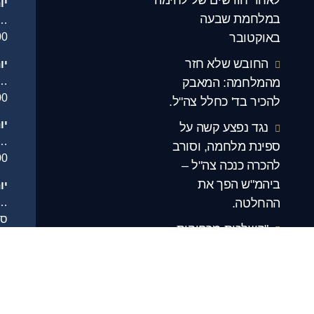
יו
במלחמת שבעה
…
באוקטובר
00
החובש שלא חזר
יו
.
מהמלחמה: המאבק
00
להכיר בד' כחלל צה"ל.
יו
נגד נפצע קשה על
…
ספינת מלחמה, וסורב
00
להכרה כנכה צה"ל –
ביהמ"ש הפך את
יו
.
ההחלטה.
סג
"השלכות מרחיקות
יו
לכת": אחרי שנים של
.
מאבק – קברן צבאי הוכר
סג
כנכה צה"ל.