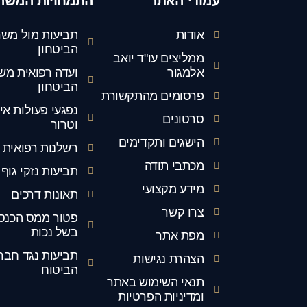
עמודי האתר
התמחויות המשר
אודות
תביעות מול משר
הביטחון
ממליצים עו"ד יואב
אלמגור
ועדה רפואית מש
הביטחון
פרסומים מהתקשורת
נפגעי פעולות אי
סרטונים
וטרור
הישגים ותקדימים
רשלנות רפואית
מכתבי תודה
תביעות נזקי גוף
מידע מקצועי
תאונות דרכים
צרו קשר
פטור ממס הכנס
בשל נכות
מפת אתר
תביעות נגד חבר
הצהרת נגישות
הביטוח
תנאי השימוש באתר
ומדיניות הפרטיות