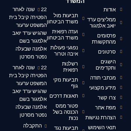
המשרד
22 שנה לאחר
אודות
תביעות מול
הפטירה קיבל בית
ממליצים עו"ד
משרד הביטחון
המשפט ערעור
יואב אלמגור
ועדה רפואית
שהגיש עו"ד יואב
פרסומים
משרד הביטחון
אלמגור בשם
מהתקשורת
נפגעי פעולות
אלמנה שבעלה
סרטונים
איבה וטרור
נפטר מסרטן
הישגים
רשלנות
22 שנה לאחר
ותקדימים
רפואית
הפטירה קיבל בית
מכתבי תודה
תביעות נזקי
המשפט ערעור
גוף
מידע מקצועי
שהגיש עו"ד יואב
תאונות דרכים
צרו קשר
אלמגור בשם
פטור ממס
אלמנה שבעלה
מפת אתר
הכנסה בשל
נפטר מסרטן
הצהרת נגישות
נכות
התקבלה
תנאי השימוש
תביעות נגד