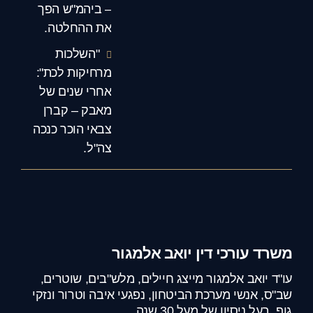
– ביהמ"ש הפך
את ההחלטה.
"השלכות
מרחיקות לכת":
אחרי שנים של
מאבק – קברן
צבאי הוכר כנכה
צה"ל.
משרד עורכי דין יואב אלמגור
עו"ד יואב אלמגור מייצג חיילים, מלש"בים, שוטרים,
שב"ס, אנשי מערכת הביטחון, נפגעי איבה וטרור ונזקי
גוף, בעל ניסיון של מעל 30 שנה.