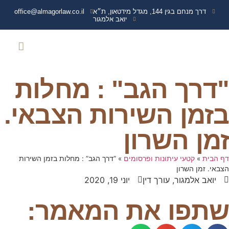
דרך מנחם בגין 144, מגדל מידטאון, ת״א
office@almagorlaw.co.il
יואב אלמגור
צרו קשר
נפגעי איבה
עמוד הבית
שירותים נוספים
מידע מקצועי
תביעות נגד משרד הבי
ועדה רפואית משרד הבי
זכויות והטבות נכי 
"דרך הגב" : מחלות
בזמן השירות הצבאי.
זמן השרון
דף הבית
»
קטעי עיתונות ופרסומים
»
”דרך הגב” : מחלות בזמן השירות
הצבאי. זמן השרון
יואב אלמגור, עורך דין
יוני 19, 2020
שתפו את המאמר: