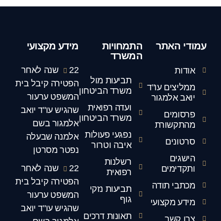
עמודי האתר
התמחויות
מידע מקצועי
המשרד
22 שנה לאחר
אודות
תביעות מול
הפטירה קיבל בית
ממליצים עו"ד
משרד הביטחון
המשפט ערעור
יואב אלמגור
ועדה רפואית
שהגיש עו"ד יואב
פרסומים
משרד הביטחון
אלמגור בשם
מהתקשורת
נפגעי פעולות
אלמנה שבעלה
סרטונים
איבה וטרור
נפטר מסרטן
הישגים
רשלנות
22 שנה לאחר
ותקדימים
רפואית
הפטירה קיבל בית
מכתבי תודה
תביעות נזקי
המשפט ערעור
גוף
מידע מקצועי
שהגיש עו"ד יואב
תאונות דרכים
צרו קשר