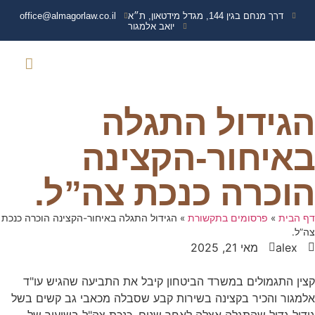
דרך מנחם בגין 144, מגדל מידטאון, ת״א
office@almagorlaw.co.il
יואב אלמגור
צרו קשר
נפגעי איבה
עמוד הבית
שירותים נוספים
מידע מקצועי
תביעות נגד משרד הבי
ועדה רפואית משרד הבי
זכויות והטבות נכי 
הגידול התגלה
באיחור-הקצינה
הוכרה כנכת צה”ל.
דף הבית
»
פרסומים בתקשורת
»
הגידול התגלה באיחור-הקצינה הוכרה כנכת
צה”ל.
alex
מאי 21, 2025
קצין התגמולים במשרד הביטחון קיבל את התביעה שהגיש עו"ד
אלמגור והכיר בקצינה בשירות קבע שסבלה מכאבי גב קשים בשל
גידול גדול שהתגלה אצלה לאחר שנים ,כנכת צה"ל בשיעור של