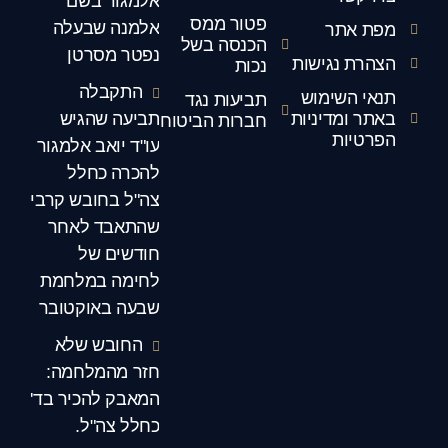
אלמגור בשם
פטור ממס
אלמנה שבעלה
מפת אתר
הכנסה בשל
נפטר מסרטן
הצהרת נגישות
נכות
התקבלה
תנאי השימוש
תביעות נגד
באתר ומדיניות
תביעה שהגיש
חברות הביטוח
הפרטיות
עו"ד יואב אלמגור
להכרה כחלל
צה"ל בחובש קרבי
שהתאבד לאחר
חודשים של
לחימה במלחמת
שבעה באוקטובר
החובש שלא
חזר מהמלחמה:
המאבק להכיר בד'
כחלל צה"ל.