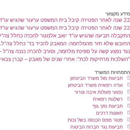
מידע מקצועי
22 שנה לאחר הפטירה קיבל בית המשפט ערעור שהגיש עו"ד יואב אלמגור בשם אלמנה שבעלה נפטר מסרטן
22 שנה לאחר הפטירה קיבל בית המשפט ערעור שהגיש עו"ד יואב אלמגור בשם אלמנה שבעלה נפטר מסרטן
התקבלה תביעה שהגיש עו"ד יואב אלמגור להכרה כחלל צה
החובש שלא חזר מהמלחמה: המאבק להכיר בד' כחלל צה"ל.
נגד נפצע קשה על ספינת מלחמה, וסורב להכרה כנכה צה"ל 
"השלכות מרחיקות לכת": אחרי שנים של מאבק – קברן צבאי ה
התמחויות המשרד
תביעות מול משרד הביטחון
ועדה רפואית משרד הביטחון
נפגעי פעולות איבה וטרור
רשלנות רפואית
תביעות נזקי גוף
תאונות דרכים
פטור ממס הכנסה בשל נכות
תביעות נגד חברות הביטוח