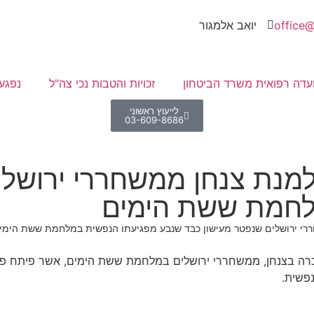
office@
יואב אלמגור
עדה רפואית משרד הביטחון
זכויות והטבות נכי צה"ל
נפגע
לייעוץ ראשוני
03-609-8686
מנת צנחן ממשחררי ירושלי
לחמת ששת הימים
רי ירושלים שנפטר מעישון כבד שנבע מפגיעתו הנפשית במלחמת ששת הימי
אלמגור להכרה בצנחן, ממשחררי ירושלים במלחמת ששת הימים, אשר פי
פשית.