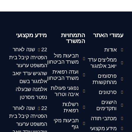
עמודי האתר
התמחויות
מידע מקצועי
המשרד
22 שנה לאחר
אודות
תביעות מול
הפטירה קיבל בית
ממליצים עו"ד
משרד הביטחון
המשפט ערעור
יואב אלמגור
ועדה רפואית
שהגיש עו"ד יואב
פרסומים
משרד הביטחון
אלמגור בשם
מהתקשורת
נפגעי פעולות
אלמנה שבעלה
סרטונים
איבה וטרור
נפטר מסרטן
הישגים
רשלנות
22 שנה לאחר
ותקדימים
רפואית
הפטירה קיבל בית
מכתבי תודה
תביעות נזקי
המשפט ערעור
גוף
מידע מקצועי