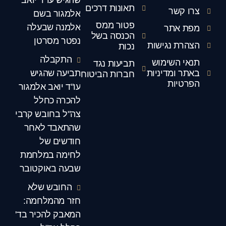
שהגיש עו"ד יואב
תאונות דרכים
צרו קשר
אלמגור בשם
פטור ממס
אלמנה שבעלה
מפת אתר
הכנסה בשל
נפטר מסרטן
הצהרת נגישות
נכות
התקבלה
תנאי השימוש
תביעות נגד
באתר ומדיניות
תביעה שהגיש
חברות הביטוח
הפרטיות
עו"ד יואב אלמגור
להכרה כחלל
צה"ל בחובש קרבי
שהתאבד לאחר
חודשים של
לחימה במלחמת
שבעה באוקטובר
החובש שלא
חזר מהמלחמה:
המאבק להכיר בד'