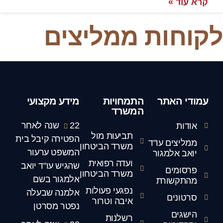
ת ממליצים
ר
התמחויות
מידע מקצועי
המשרד
22 שנה לאחר
תביעות מול
הפטירה קיבל בית
עו"ד
משרד הביטחון
המשפט ערעור
גור
ועדה רפואית
שהגיש עו"ד יואב
משרד הביטחון
אלמגור בשם
ת
נפגעי פעולות
אלמנה שבעלה
איבה וטרור
נפטר מסרטן
רשלנות