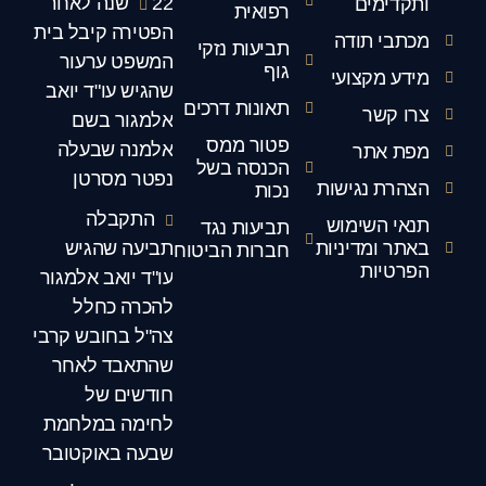
22 שנה לאחר
רפואית
הפטירה קיבל בית
דה
תביעות נזקי
המשפט ערעור
גוף
ועי
שהגיש עו"ד יואב
תאונות דרכים
אלמגור בשם
פטור ממס
אלמנה שבעלה
הכנסה בשל
נפטר מסרטן
ישות
נכות
התקבלה
מוש
תביעות נגד
יניות
תביעה שהגיש
חברות הביטוח
עו"ד יואב אלמגור
להכרה כחלל
צה"ל בחובש קרבי
שהתאבד לאחר
חודשים של
לחימה במלחמת
שבעה באוקטובר