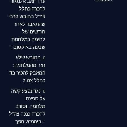
עו"ד יואב אלמגור
להכרה כחלל
צה"ל בחובש קרבי
שהתאבד לאחר
חודשים של
לחימה במלחמת
שבעה באוקטובר
החובש שלא
חזר מהמלחמה:
המאבק להכיר בד'
כחלל צה"ל.
נגד נפצע קשה
על ספינת
מלחמה, וסורב
להכרה כנכה צה"ל
– ביהמ"ש הפך