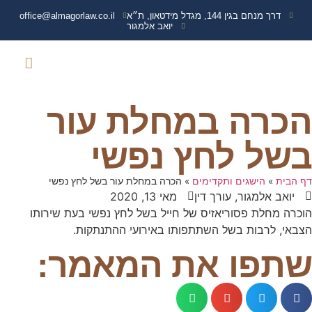
דרך מנחם בגין 144, מגדל מידטאון, ת״א
office@almagorlaw.co.il
יואב אלמגור
צרו קשר
נפגעי איבה
עמוד הבית
שירותים נוספים
מידע מקצועי
תביעות נגד משרד הבי
ועדה רפואית משרד הבי
זכויות והטבות נכי 
הכרה במחלת עור
בשל לחץ נפשי
דף הבית
»
הישגים ותקדימים
»
הכרה במחלת עור בשל לחץ נפשי
יואב אלמגור, עורך דין
מאי 13, 2020
הוכרה מחלת פסוריאזיס של חייל בשל לחץ נפשי בעת שירותו
הצבאי, לרבות בשל השתתפותו באירועי ההתנתקות.
שתפו את המאמר: