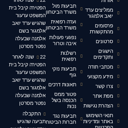
אודות
תביעות מול
הפטירה קיבל בית
ממליצים עו"ד
משרד הביטחון
המשפט ערעור
יואב אלמגור
ועדה רפואית
שהגיש עו"ד יואב
פרסומים
משרד הביטחון
אלמגור בשם
מהתקשורת
נפגעי פעולות
אלמנה שבעלה
סרטונים
איבה וטרור
נפטר מסרטן
הישגים
רשלנות
22 שנה לאחר
ותקדימים
רפואית
הפטירה קיבל בית
מכתבי תודה
תביעות נזקי
המשפט ערעור
גוף
מידע מקצועי
שהגיש עו"ד יואב
תאונות דרכים
צרו קשר
אלמגור בשם
פטור ממס
אלמנה שבעלה
מפת אתר
הכנסה בשל
נפטר מסרטן
הצהרת נגישות
נכות
התקבלה
תנאי השימוש
תביעות נגד
באתר ומדיניות
תביעה שהגיש
חברות הביטוח
הפרטיות