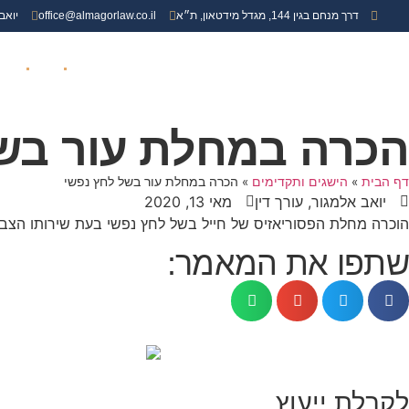
דרך מנחם בגין 144, מגדל מידטאון, ת״א
office@almagorlaw.co.il
יואב
עמוד הבית
אודות
תביעו
הכרה במחלת עור בש
דף הבית
»
הישגים ותקדימים
»
הכרה במחלת עור בשל לחץ נפשי
יואב אלמגור, עורך דין
מאי 13, 2020
הוכרה מחלת הפסוריאזיס של חייל בשל לחץ נפשי בעת שירותו הצבא
שתפו את המאמר:
לקבלת ייעוץ