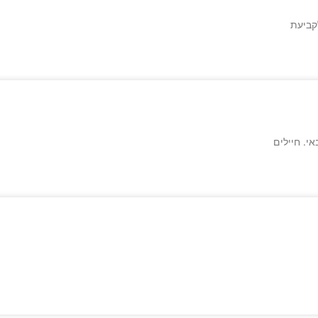
קביעת
י. חיילים