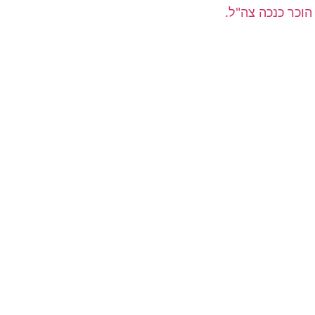
וכר כנכה צה"ל.