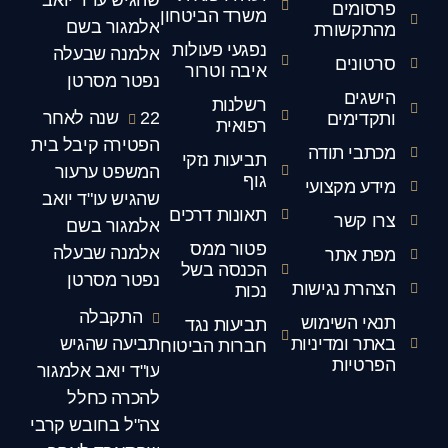
פרסומים
משרד הביטחון
אלמגור בשם
מהתקשורת
נפגעי פעולות
אלמנה שבעלה
סרטונים
איבה וטרור
נפטר מסרטן
הישגים
רשלנות
22 שנה לאחר
ותקדימים
רפואית
הפטירה קיבל בית
מכתבי תודה
תביעות נזקי
המשפט ערעור
גוף
מידע מקצועי
שהגיש עו"ד יואב
תאונות דרכים
צרו קשר
אלמגור בשם
פטור ממס
אלמנה שבעלה
מפת אתר
הכנסה בשל
נפטר מסרטן
הצהרת נגישות
נכות
התקבלה
תנאי השימוש
תביעות נגד
באתר ומדיניות
תביעה שהגיש
חברות הביטוח
הפרטיות
עו"ד יואב אלמגור
להכרה כחלל
צה"ל בחובש קרבי