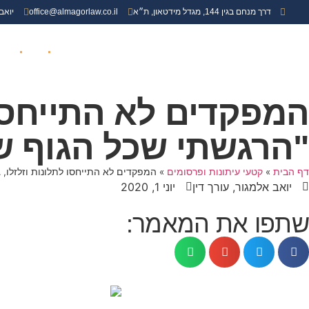
דרך מנחם בגין 144, מגדל מידטאון, ת״א
office@almagorlaw.co.il
יואב
עמוד הבית
אודות
תביעו
המפקדים לא התייחסו ל
"הרגשתי שכל הגוף ש
דף הבית
»
קטעי עיתונות ופרסומים
»
המפקדים לא התייחסו לתלונות וזלזלו, 
יואב אלמגור, עורך דין
יוני 1, 2020
שתפו את המאמר: