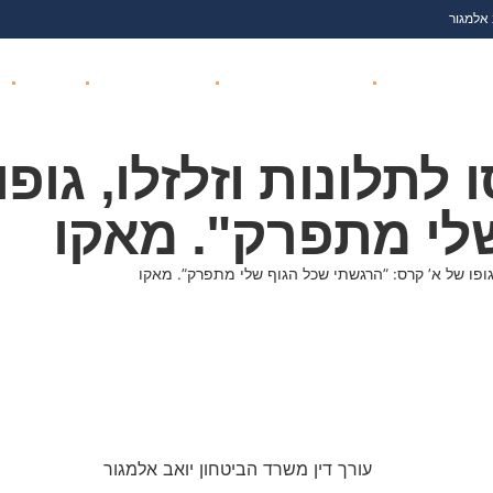
 אלמגור
ת נגד משרד הביטחון
ועדה רפואית משרד הביטחון
זכויות והטבות נכי צה"ל
נפגעי איבה
שי
תלונות וזלזלו, גופו
לי מתפרק". מאקו
גופו של א’ קרס: ”הרגשתי שכל הגוף שלי מתפרק”. מאקו