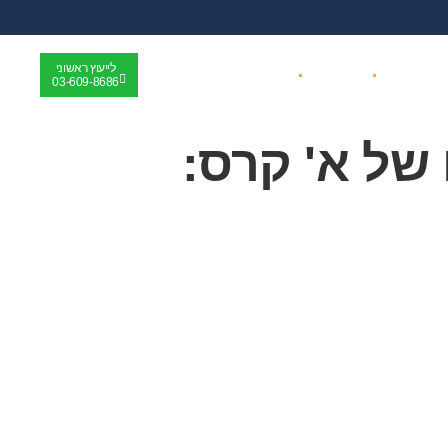
לייעוץ ראשוני
רותים נוספים
מידע מקצועי
צרו קשר
03-609-8686
 של א' קרס: