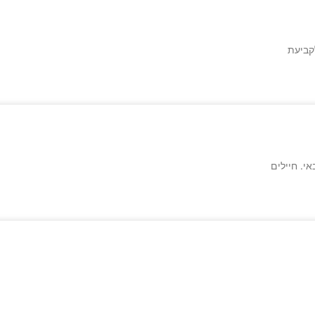
קביעת
י. חיילים