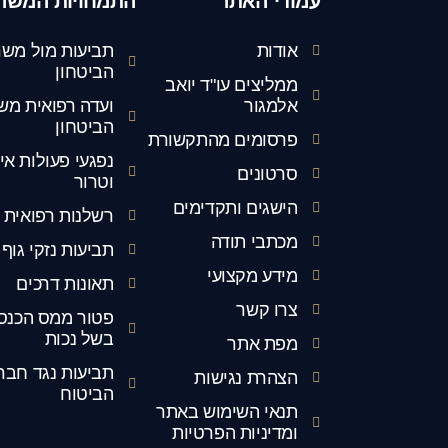
עמודי האתר
התמחויות המשר
אודות
תביעות מול משר
הביטחון
ממליצים עו"ד יואב
אלמגור
ועדה רפואית מש
הביטחון
פרסומים מהתקשורת
נפגעי פעולות אי
סרטונים
וטרור
הישגים ותקדימים
רשלנות רפואית
מכתבי תודה
תביעות נזקי גוף
מידע מקצועי
תאונות דרכים
צרו קשר
פטור ממס הכנס
בשל נכות
מפת אתר
תביעות נגד חבר
הצהרת נגישות
הביטוח
תנאי השימוש באתר
ומדיניות הפרטיות