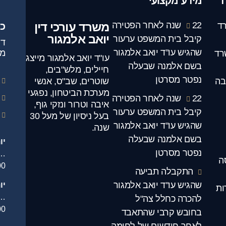
ד
מידע מקצועי
22 שנה לאחר הפטירה
משרד עורכי דין
ד
כ
יואב אלמגור
קיבל בית המשפט ערעור
שהגיש עו"ד יואב אלמגור
מג
רד
עו"ד יואב אלמגור מייצג
בשם אלמנה שבעלה
חיילים, מלש"בים,
נפטר מסרטן
בה
שוטרים, שב"ס, אנשי
מערכת הביטחון, נפגעי
22 שנה לאחר הפטירה
איבה וטרור ונזקי גוף,
קיבל בית המשפט ערעור
בעל ניסיון של מעל 30
שהגיש עו"ד יואב אלמגור
שנה.
בשם אלמנה שבעלה
יו
נפטר מסרטן
.
ה
00
התקבלה תביעה
שהגיש עו"ד יואב אלמגור
יו
ות
…
להכרה כחלל צה"ל
00
בחובש קרבי שהתאבד
לאחר חודשים של לחימה