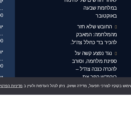
יו
במלחמת שבעה
…
באוקטובר
00
החובש שלא חזר
יו
.
מהמלחמה: המאבק
00
להכיר בד' כחלל צה"ל.
יו
נגד נפצע קשה על
…
ספינת מלחמה, וסורב
00
להכרה כנכה צה"ל –
ביהמ"ש הפך את
יו
.
ההחלטה.
וש בקוקיז לצורכי תפעול, מדידה ושיווק. ניתן לנהל העדפות ולעיין ב
מדיניות הפרטי
סג
"השלכות מרחיקות
יו
לכת": אחרי שנים של
.
מאבק – קברן צבאי הוכר
סג
כנכה צה"ל.