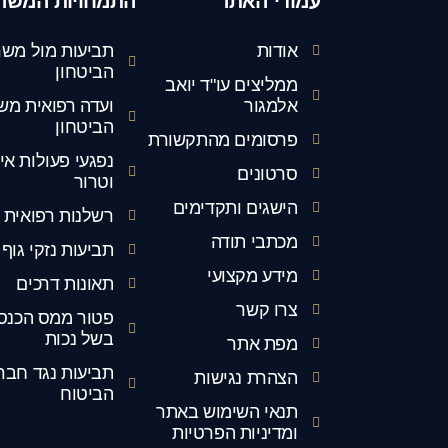
עמודי האתר
התמחויות המשר
אודות
תביעות מול משר
הביטחון
ממליצים עו"ד יואב
אלמגור
ועדה רפואית מש
הביטחון
פרסומים מהתקשורת
נפגעי פעולות אי
סרטונים
וטרור
הישגים ותקדימים
רשלנות רפואית
מכתבי תודה
תביעות נזקי גוף
מידע מקצועי
תאונות דרכים
צרו קשר
פטור ממס הכנס
בשל נכות
מפת אתר
תביעות נגד חבר
הצהרת נגישות
הביטוח
תנאי השימוש באתר
ומדיניות הפרטיות