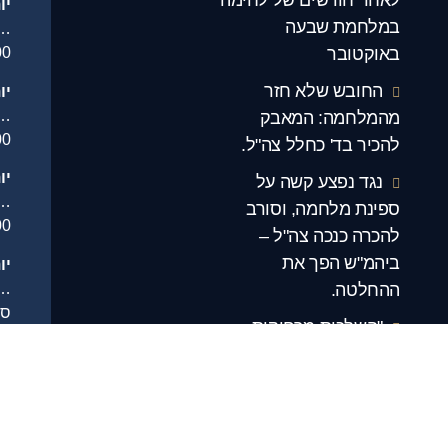
יו
במלחמת שבעה
…
באוקטובר
00
החובש שלא חזר
יו
.
מהמלחמה: המאבק
00
להכיר בד' כחלל צה"ל.
יו
נגד נפצע קשה על
…
ספינת מלחמה, וסורב
00
להכרה כנכה צה"ל –
ביהמ"ש הפך את
יו
.
ההחלטה.
סג
"השלכות מרחיקות
יו
לכת": אחרי שנים של
.
מאבק – קברן צבאי הוכר
סג
כנכה צה"ל.