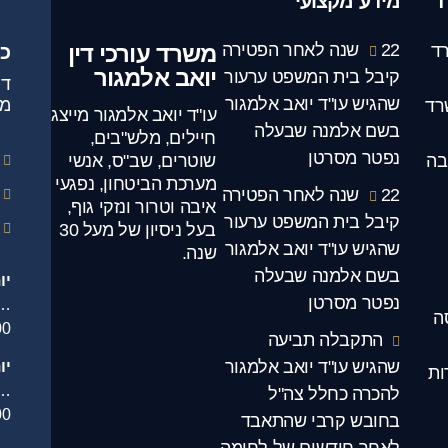
ד
מידע מקצועי
22 שנה לאחר הפטירה
משרד עורכי דין
ד
כ
יואב אלמגור
קיבל בית המשפט ערעור
שהגיש עו"ד יואב אלמגור
מג
רד
עו"ד יואב אלמגור מייצג
בשם אלמנה שבעלה
חיילים, מלש"בים,
נפטר מסרטן
בה
שוטרים, שב"ס, אנשי
מערכת הביטחון, נפגעי
22 שנה לאחר הפטירה
איבה וטרור ונזקי גוף,
קיבל בית המשפט ערעור
בעל ניסיון של מעל 30
שהגיש עו"ד יואב אלמגור
שנה.
בשם אלמנה שבעלה
יו
נפטר מסרטן
.
ה
00
התקבלה תביעה
שהגיש עו"ד יואב אלמגור
יו
ות
…
להכרה כחלל צה"ל
00
בחובש קרבי שהתאבד
לאחר חודשים של לחימה