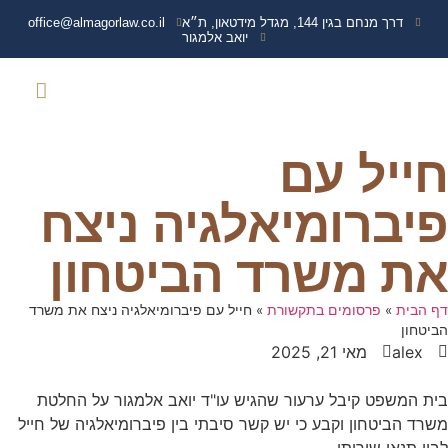
דרך מנחם בגין 144, מגדל מידטאון, ת״א
office@almagorlaw.co.il
יואב אלמגור
צרו קשר
נפגעי איבה
עמוד הבית
שירותים נוספים
מידע מקצועי
תביעות נגד משרד הבי
ועדה רפואית משרד הבי
זכויות והטבות נכי 
חייל עם
פיברומיאלגיה ניצח
את משרד הביטחון
דף הבית
»
פרסומים בתקשורת
»
חייל עם פיברומיאלגיה ניצח את משרד
הביטחון
alex
מאי 21, 2025
בית המשפט קיבל ערעור שהגיש עו"ד יואב אלמגור על החלטת
משרד הביטחון וקבע כי יש קשר סיבתי בין פיברומיאלגיה של חייל
לבין תנאי שירותו.