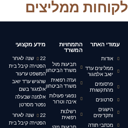
לקוחות ממליצים
עמודי האתר
התמחויות
מידע מקצועי
המשרד
22 שנה לאחר
אודות
תביעות מול
הפטירה קיבל בית
ממליצים עו"ד
משרד הביטחון
המשפט ערעור
יואב אלמגור
ועדה רפואית
שהגיש עו"ד יואב
פרסומים
משרד הביטחון
אלמגור בשם
מהתקשורת
נפגעי פעולות
אלמנה שבעלה
סרטונים
איבה וטרור
נפטר מסרטן
הישגים
רשלנות
22 שנה לאחר
ותקדימים
רפואית
הפטירה קיבל בית
מכתבי תודה
תביעות נזקי