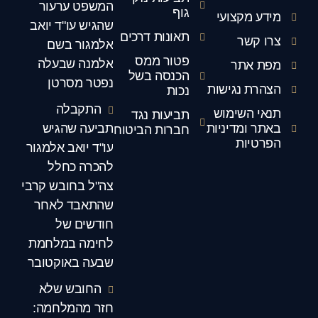
המשפט ערעור
גוף
מידע מקצועי
שהגיש עו"ד יואב
תאונות דרכים
צרו קשר
אלמגור בשם
פטור ממס
אלמנה שבעלה
מפת אתר
הכנסה בשל
נפטר מסרטן
הצהרת נגישות
נכות
התקבלה
תנאי השימוש
תביעות נגד
באתר ומדיניות
תביעה שהגיש
חברות הביטוח
הפרטיות
עו"ד יואב אלמגור
להכרה כחלל
צה"ל בחובש קרבי
שהתאבד לאחר
חודשים של
לחימה במלחמת
שבעה באוקטובר
החובש שלא
חזר מהמלחמה: