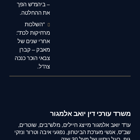
– ביהמ"ש הפך
את ההחלטה.
"השלכות
מרחיקות לכת":
אחרי שנים של
מאבק – קברן
צבאי הוכר כנכה
צה"ל.
משרד עורכי דין יואב אלמגור
עו"ד יואב אלמגור מייצג חיילים, מלש"בים, שוטרים,
שב"ס, אנשי מערכת הביטחון, נפגעי איבה וטרור ונזקי
גוף, בעל ניסיון של מעל 30 שנה.