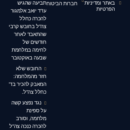
באתר ומדיניות
תביעה שהגיש
חברות הביטוח
הפרטיות
עו"ד יואב אלמגור
להכרה כחלל
צה"ל בחובש קרבי
שהתאבד לאחר
חודשים של
לחימה במלחמת
שבעה באוקטובר
החובש שלא
חזר מהמלחמה:
המאבק להכיר בד'
כחלל צה"ל.
נגד נפצע קשה
על ספינת
מלחמה, וסורב
להכרה כנכה צה"ל