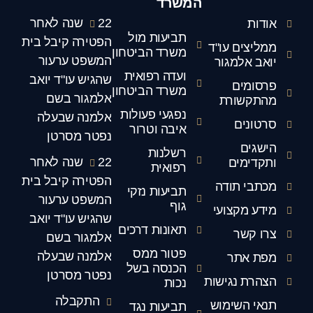
המשרד
22 שנה לאחר
אודות
תביעות מול
הפטירה קיבל בית
ממליצים עו"ד
משרד הביטחון
המשפט ערעור
יואב אלמגור
ועדה רפואית
שהגיש עו"ד יואב
פרסומים
משרד הביטחון
אלמגור בשם
מהתקשורת
נפגעי פעולות
אלמנה שבעלה
סרטונים
איבה וטרור
נפטר מסרטן
הישגים
רשלנות
22 שנה לאחר
ותקדימים
רפואית
הפטירה קיבל בית
מכתבי תודה
תביעות נזקי
המשפט ערעור
גוף
מידע מקצועי
שהגיש עו"ד יואב
תאונות דרכים
צרו קשר
אלמגור בשם
פטור ממס
אלמנה שבעלה
מפת אתר
הכנסה בשל
נפטר מסרטן
הצהרת נגישות
נכות
התקבלה
תנאי השימוש
תביעות נגד