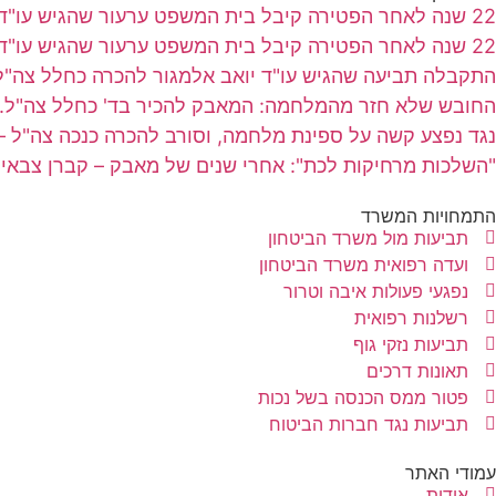
22 שנה לאחר הפטירה קיבל בית המשפט ערעור שהגיש עו"ד יואב אלמגור בשם אלמנה שבעלה נפטר מסרטן
22 שנה לאחר הפטירה קיבל בית המשפט ערעור שהגיש עו"ד יואב אלמגור בשם אלמנה שבעלה נפטר מסרטן
התקבלה תביעה שהגיש עו"ד יואב אלמגור להכרה כחלל צה
החובש שלא חזר מהמלחמה: המאבק להכיר בד' כחלל צה"ל.
נגד נפצע קשה על ספינת מלחמה, וסורב להכרה כנכה צה"ל 
"השלכות מרחיקות לכת": אחרי שנים של מאבק – קברן צבאי ה
התמחויות המשרד
תביעות מול משרד הביטחון
ועדה רפואית משרד הביטחון
נפגעי פעולות איבה וטרור
רשלנות רפואית
תביעות נזקי גוף
תאונות דרכים
פטור ממס הכנסה בשל נכות
תביעות נגד חברות הביטוח
עמודי האתר
אודות