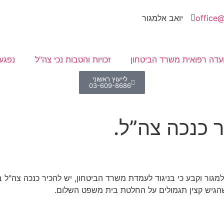
office@
יואב אלמגור
עדה רפואית משרד הביטחון
זכויות והטבות נכי צה"ל
נפגע
לייעוץ ראשוני
03-609-8686
 כנכה צה”ל.
גור וקבע כי בניגוד לעמדת משרד הביטחון, יש להכיר כנכה צה"ל 
הגיש קצין תגמולים על החלטת בית משפט השלום.