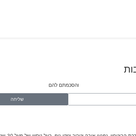
ות
ש באתר ומדיניות הפרטיות
והסכמתם להם
שליחה
יטחון, נפגעי איבה וטרור ונזקי גוף, בעל ניסיון של מעל 30 שנה.