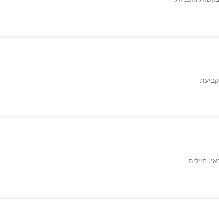
קביעת
י. חיילים