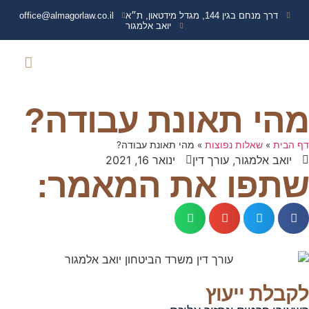
דרך מנחם בגין 144, מגדל מידטאון, ת״א
office@almagorlaw.co.il
יואב אלמגור
צרו קשר
נפגעי איבה
עמוד הבית
שירותים נוספים
מידע מקצועי
תביעות נגד משרד הבי
ועדה רפואית משרד הבי
זכויות והטבות נכי 
מהי תאונת עבודה?
דף הבית
»
שאלות נפוצות
»
מהי תאונת עבודה?
יואב אלמגור, עורך דין
ינואר 16, 2021
שתפו את המאמר:
לקבלת ייעוץ