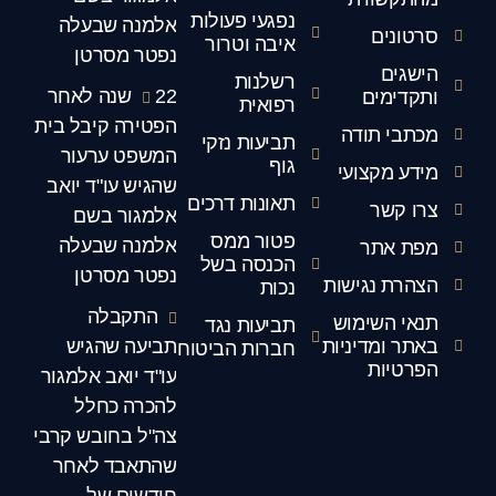
נפגעי פעולות
אלמנה שבעלה
סרטונים
איבה וטרור
נפטר מסרטן
הישגים
רשלנות
22 שנה לאחר
ותקדימים
רפואית
הפטירה קיבל בית
מכתבי תודה
תביעות נזקי
המשפט ערעור
גוף
מידע מקצועי
שהגיש עו"ד יואב
תאונות דרכים
צרו קשר
אלמגור בשם
פטור ממס
אלמנה שבעלה
מפת אתר
הכנסה בשל
נפטר מסרטן
הצהרת נגישות
נכות
התקבלה
תנאי השימוש
תביעות נגד
באתר ומדיניות
תביעה שהגיש
חברות הביטוח
הפרטיות
עו"ד יואב אלמגור
להכרה כחלל
צה"ל בחובש קרבי
שהתאבד לאחר
חודשים של