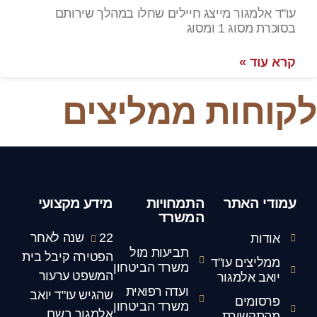
עו"ד אלמגור מייצג חיילים שחלו במהלך שירותם
בסוכרת מסוג 1 ומסוג
קרא עוד »
לקוחות ממליצים
עמודי האתר
התמחויות
מידע מקצועי
המשרד
22 שנה לאחר
אודות
תביעות מול
הפטירה קיבל בית
ממליצים עו"ד
משרד הביטחון
המשפט ערעור
יואב אלמגור
ועדה רפואית
שהגיש עו"ד יואב
פרסומים
משרד הביטחון
אלמגור בשם
מהתקשורת