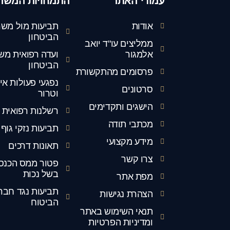
עמודי האתר
התמחויות המשר
אודות
תביעות מול משר
הביטחון
ממליצים עו"ד יואב
אלמגור
ועדה רפואית מש
הביטחון
פרסומים מהתקשורת
נפגעי פעולות אי
סרטונים
וטרור
הישגים ותקדימים
רשלנות רפואית
מכתבי תודה
תביעות נזקי גוף
מידע מקצועי
תאונות דרכים
צרו קשר
פטור ממס הכנס
בשל נכות
מפת אתר
תביעות נגד חבר
הצהרת נגישות
הביטוח
תנאי השימוש באתר
ומדיניות הפרטיות