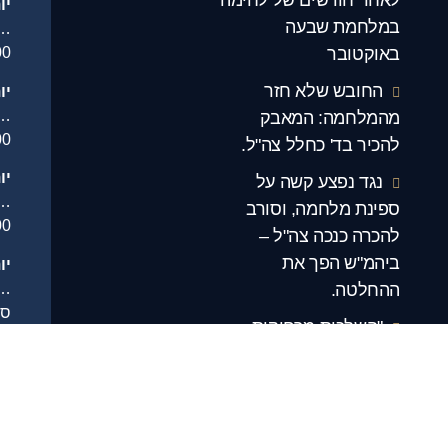
יו
במלחמת שבעה
…
באוקטובר
00
החובש שלא חזר
יו
.
מהמלחמה: המאבק
00
להכיר בד' כחלל צה"ל.
יו
נגד נפצע קשה על
…
ספינת מלחמה, וסורב
00
להכרה כנכה צה"ל –
ביהמ"ש הפך את
יו
.
ההחלטה.
סג
"השלכות מרחיקות
יו
לכת": אחרי שנים של
.
מאבק – קברן צבאי הוכר
סג
כנכה צה"ל.