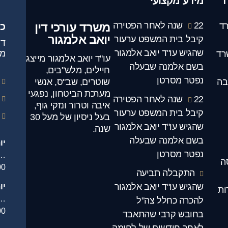
ד
מידע מקצועי
22 שנה לאחר הפטירה
משרד עורכי דין
ד
כ
יואב אלמגור
קיבל בית המשפט ערעור
שהגיש עו"ד יואב אלמגור
מג
רד
עו"ד יואב אלמגור מייצג
בשם אלמנה שבעלה
חיילים, מלש"בים,
נפטר מסרטן
בה
שוטרים, שב"ס, אנשי
מערכת הביטחון, נפגעי
22 שנה לאחר הפטירה
איבה וטרור ונזקי גוף,
קיבל בית המשפט ערעור
בעל ניסיון של מעל 30
שהגיש עו"ד יואב אלמגור
שנה.
בשם אלמנה שבעלה
יו
נפטר מסרטן
.
ה
00
התקבלה תביעה
שהגיש עו"ד יואב אלמגור
יו
ות
…
להכרה כחלל צה"ל
00
בחובש קרבי שהתאבד
לאחר חודשים של לחימה