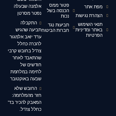
פטור ממס
אלמנה שבעלה
מפת אתר
הכנסה בשל
נפטר מסרטן
הצהרת נגישות
נכות
התקבלה
תנאי השימוש
תביעות נגד
באתר ומדיניות
תביעה שהגיש
חברות הביטוח
הפרטיות
עו"ד יואב אלמגור
להכרה כחלל
צה"ל בחובש קרבי
שהתאבד לאחר
חודשים של
לחימה במלחמת
שבעה באוקטובר
החובש שלא
חזר מהמלחמה:
המאבק להכיר בד'
כחלל צה"ל.