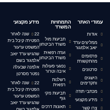
עמודי האתר
התמחויות
מידע מקצועי
המשרד
22 שנה לאחר
אודות
תביעות מול
הפטירה קיבל בית
ממליצים עו"ד
משרד הביטחון
המשפט ערעור
יואב אלמגור
ועדה רפואית
שהגיש עו"ד יואב
פרסומים
משרד הביטחון
אלמגור בשם
מהתקשורת
נפגעי פעולות
אלמנה שבעלה
סרטונים
איבה וטרור
נפטר מסרטן
הישגים
רשלנות
22 שנה לאחר
ותקדימים
רפואית
הפטירה קיבל בית
מכתבי תודה
תביעות נזקי
המשפט ערעור
גוף
מידע מקצועי
שהגיש עו"ד יואב
תאונות דרכים
צרו קשר
אלמגור בשם