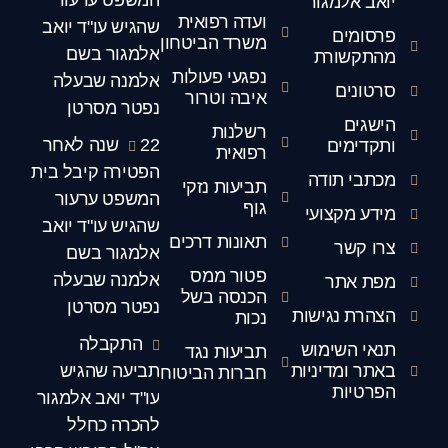
המשפט ערעור
יואב אלמגור
ועדה רפואית
שהגיש עו"ד יואב
פרסומים
משרד הביטחון
אלמגור בשם
מהתקשורת
נפגעי פעולות
אלמנה שבעלה
סרטונים
איבה וטרור
נפטר מסרטן
הישגים
רשלנות
22 שנה לאחר
ותקדימים
רפואית
הפטירה קיבל בית
מכתבי תודה
תביעות נזקי
המשפט ערעור
גוף
מידע מקצועי
שהגיש עו"ד יואב
תאונות דרכים
צרו קשר
אלמגור בשם
פטור ממס
אלמנה שבעלה
מפת אתר
הכנסה בשל
נפטר מסרטן
הצהרת נגישות
נכות
התקבלה
תנאי השימוש
תביעות נגד
באתר ומדיניות
תביעה שהגיש
חברות הביטוח
הפרטיות
עו"ד יואב אלמגור
להכרה כחלל