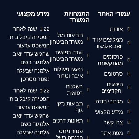
עמודי האתר
התמחויות
מידע מקצועי
המשרד
22 שנה לאחר
אודות
תביעות מול
הפטירה קיבל בית
ממליצים עו"ד
משרד הביטחון
המשפט ערעור
יואב אלמגור
ועדה רפואית
שהגיש עו"ד יואב
פרסומים
משרד הביטחון
אלמגור בשם
מהתקשורת
נפגעי פעולות
אלמנה שבעלה
סרטונים
איבה וטרור
נפטר מסרטן
הישגים
רשלנות
22 שנה לאחר
ותקדימים
רפואית
הפטירה קיבל בית
מכתבי תודה
תביעות נזקי
המשפט ערעור
גוף
מידע מקצועי
שהגיש עו"ד יואב
תאונות דרכים
צרו קשר
אלמגור בשם
פטור ממס
אלמנה שבעלה
מפת אתר
הכנסה בשל