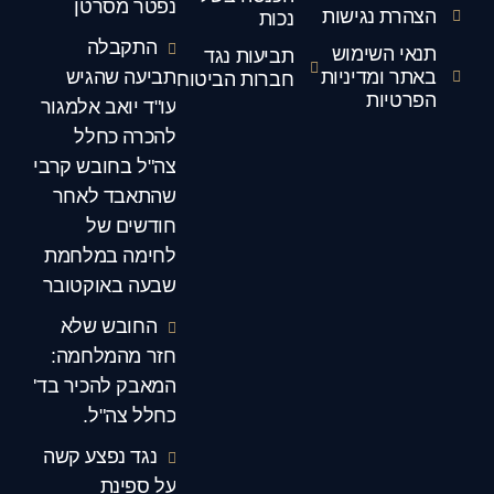
נפטר מסרטן
הצהרת נגישות
נכות
התקבלה
תנאי השימוש
תביעות נגד
באתר ומדיניות
תביעה שהגיש
חברות הביטוח
הפרטיות
עו"ד יואב אלמגור
להכרה כחלל
צה"ל בחובש קרבי
שהתאבד לאחר
חודשים של
לחימה במלחמת
שבעה באוקטובר
החובש שלא
חזר מהמלחמה:
המאבק להכיר בד'
כחלל צה"ל.
נגד נפצע קשה
על ספינת