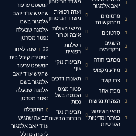
משרד הביטחון
המשפט ערעור
יואב אלמגור
ועדה רפואית
שהגיש עו"ד יואב
פרסומים
משרד הביטחון
אלמגור בשם
מהתקשורת
נפגעי פעולות
אלמנה שבעלה
סרטונים
איבה וטרור
נפטר מסרטן
הישגים
רשלנות
22 שנה לאחר
ותקדימים
רפואית
הפטירה קיבל בית
מכתבי תודה
תביעות נזקי
המשפט ערעור
גוף
מידע מקצועי
שהגיש עו"ד יואב
תאונות דרכים
צרו קשר
אלמגור בשם
פטור ממס
אלמנה שבעלה
מפת אתר
הכנסה בשל
נפטר מסרטן
הצהרת נגישות
נכות
התקבלה
תנאי השימוש
תביעות נגד
באתר ומדיניות
תביעה שהגיש
חברות הביטוח
הפרטיות
עו"ד יואב אלמגור
להכרה כחלל