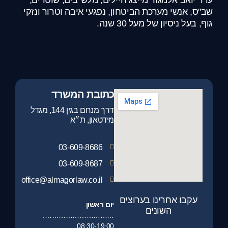
עו"ד יואב אלמגור מייצג חיילים, מלש"בים, שוטרים,
שב"ס, אנשי מערכת הביטחון, נפגעי איבה וטרור ונזקי
גוף, בעל ניסיון של מעל 30 שנה.
כתובת המשרד
דרך מנחם בגין 144, מגדל
מידטאון, ת״א
03-609-8686
03-609-8687
office@almagorlaw.co.il
עקבו אחרינו בערוצים
יום ראשון
השונים
………………………….
08:30-19:00