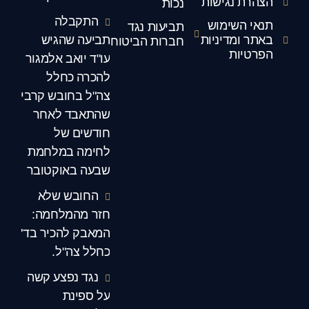
הצהרת נגישות
נכות
התקבלה
תנאי השימוש
תביעות נגד
באתר ומדיניות
תביעה שהגיש
חברות הביטוח
הפרטיות
עו"ד יואב אלמגור
להכרה כחלל
צה"ל בחובש קרבי
שהתאבד לאחר
חודשים של
לחימה במלחמת
שבעה באוקטובר
החובש שלא
חזר מהמלחמה:
המאבק להכיר בד'
כחלל צה"ל.
נגד נפצע קשה
על ספינת