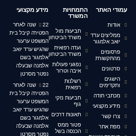
עמודי האתר
התמחויות
מידע מקצועי
המשרד
22 שנה לאחר
אודות
תביעות מול
הפטירה קיבל בית
ממליצים עו"ד
משרד הביטחון
המשפט ערעור
יואב אלמגור
ועדה רפואית
שהגיש עו"ד יואב
פרסומים
משרד הביטחון
אלמגור בשם
מהתקשורת
נפגעי פעולות
אלמנה שבעלה
סרטונים
איבה וטרור
נפטר מסרטן
הישגים
רשלנות
22 שנה לאחר
ותקדימים
רפואית
הפטירה קיבל בית
מכתבי תודה
תביעות נזקי
המשפט ערעור
גוף
מידע מקצועי
שהגיש עו"ד יואב
תאונות דרכים
צרו קשר
אלמגור בשם
פטור ממס
אלמנה שבעלה
מפת אתר
הכנסה בשל
נפטר מסרטן