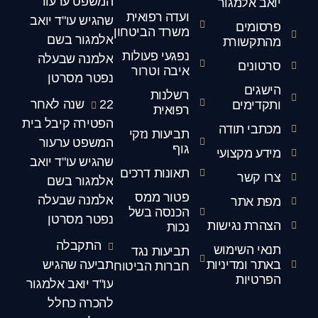
המשפט ערעור
יואב אלמגור
ועדה רפואית
שהגיש עו"ד יואב
פרסומים
משרד הביטחון
אלמגור בשם
מהתקשורת
נפגעי פעולות
אלמנה שבעלה
סרטונים
איבה וטרור
נפטר מסרטן
הישגים
רשלנות
22 שנה לאחר
ותקדימים
רפואית
הפטירה קיבל בית
מכתבי תודה
תביעות נזקי
המשפט ערעור
גוף
מידע מקצועי
שהגיש עו"ד יואב
תאונות דרכים
צרו קשר
אלמגור בשם
פטור ממס
אלמנה שבעלה
מפת אתר
הכנסה בשל
נפטר מסרטן
הצהרת נגישות
נכות
התקבלה
תנאי השימוש
תביעות נגד
באתר ומדיניות
תביעה שהגיש
חברות הביטוח
הפרטיות
עו"ד יואב אלמגור
להכרה כחלל