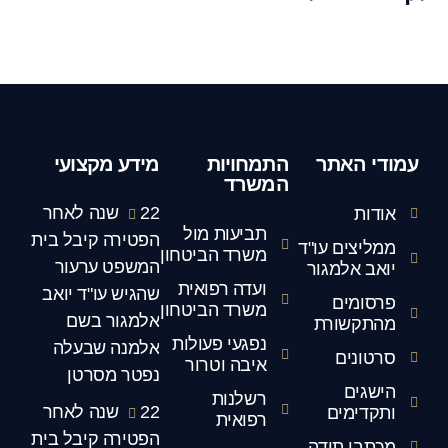
עמודי האתר
התמחויות
מידע מקצועי
המשרד
22 שנה לאחר
אודות
תביעות מול
הפטירה קיבל בית
ממליצים עו"ד
משרד הביטחון
המשפט ערעור
יואב אלמגור
ועדה רפואית
שהגיש עו"ד יואב
פרסומים
משרד הביטחון
אלמגור בשם
מהתקשורת
נפגעי פעולות
אלמנה שבעלה
סרטונים
איבה וטרור
נפטר מסרטן
הישגים
רשלנות
22 שנה לאחר
ותקדימים
רפואית
הפטירה קיבל בית
מכתבי תודה