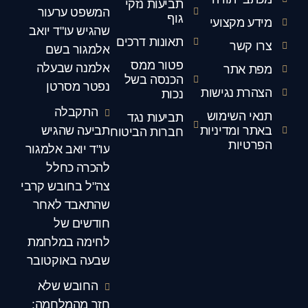
תביעות נזקי
המשפט ערעור
גוף
מידע מקצועי
שהגיש עו"ד יואב
תאונות דרכים
צרו קשר
אלמגור בשם
פטור ממס
אלמנה שבעלה
מפת אתר
הכנסה בשל
נפטר מסרטן
הצהרת נגישות
נכות
התקבלה
תנאי השימוש
תביעות נגד
באתר ומדיניות
תביעה שהגיש
חברות הביטוח
הפרטיות
עו"ד יואב אלמגור
להכרה כחלל
צה"ל בחובש קרבי
שהתאבד לאחר
חודשים של
לחימה במלחמת
שבעה באוקטובר
החובש שלא
חזר מהמלחמה: