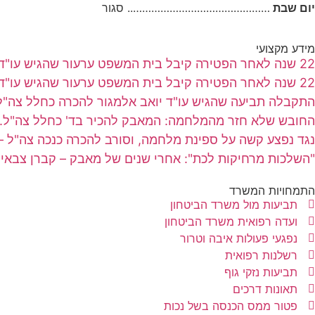
יום שבת
……………………………………….. סגור
מידע מקצועי
22 שנה לאחר הפטירה קיבל בית המשפט ערעור שהגיש עו"ד יואב אלמגור בשם אלמנה שבעלה נפטר מסרטן
22 שנה לאחר הפטירה קיבל בית המשפט ערעור שהגיש עו"ד יואב אלמגור בשם אלמנה שבעלה נפטר מסרטן
התקבלה תביעה שהגיש עו"ד יואב אלמגור להכרה כחלל צה
החובש שלא חזר מהמלחמה: המאבק להכיר בד' כחלל צה"ל.
נגד נפצע קשה על ספינת מלחמה, וסורב להכרה כנכה צה"ל 
"השלכות מרחיקות לכת": אחרי שנים של מאבק – קברן צבאי ה
התמחויות המשרד
תביעות מול משרד הביטחון
ועדה רפואית משרד הביטחון
נפגעי פעולות איבה וטרור
רשלנות רפואית
תביעות נזקי גוף
תאונות דרכים
פטור ממס הכנסה בשל נכות