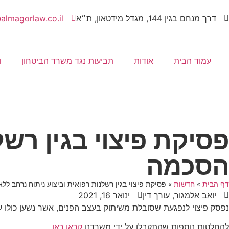
דרך מנחם בגין 144, מגדל מידטאון, ת״א
almagorlaw.co.il
עמוד הבית
אודות
תביעות נגד משרד הביטחון
ו
פסיקת פיצוי בגין רשל
הסכמה
דף הבית
»
חדשות
»
פסיקת פיצוי בגין רשלנות רפואית וביצוע ניתוח נרחב ל
יואב אלמגור, עורך דין
ינואר 16, 2021
נפסק פיצוי לנפגעת שסובלת משיתוק בעצב הפנים, אשר נשען כולו 
להחלטות נוספות שהתקבלו על ידי משרדנו
קראו כאן