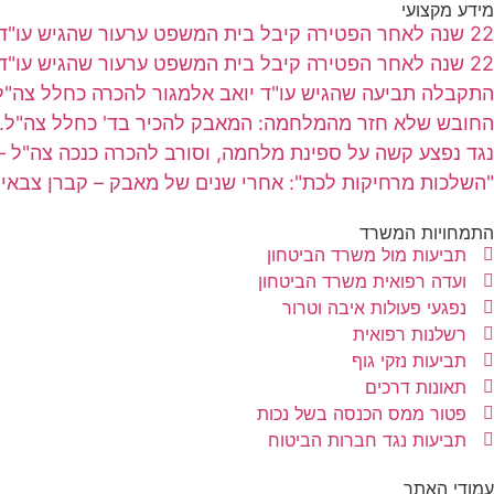
מידע מקצועי
22 שנה לאחר הפטירה קיבל בית המשפט ערעור שהגיש עו"ד יואב אלמגור בשם אלמנה שבעלה נפטר מסרטן
22 שנה לאחר הפטירה קיבל בית המשפט ערעור שהגיש עו"ד יואב אלמגור בשם אלמנה שבעלה נפטר מסרטן
התקבלה תביעה שהגיש עו"ד יואב אלמגור להכרה כחלל צה
החובש שלא חזר מהמלחמה: המאבק להכיר בד' כחלל צה"ל.
נגד נפצע קשה על ספינת מלחמה, וסורב להכרה כנכה צה"ל 
"השלכות מרחיקות לכת": אחרי שנים של מאבק – קברן צבאי ה
התמחויות המשרד
תביעות מול משרד הביטחון
ועדה רפואית משרד הביטחון
נפגעי פעולות איבה וטרור
רשלנות רפואית
תביעות נזקי גוף
תאונות דרכים
פטור ממס הכנסה בשל נכות
תביעות נגד חברות הביטוח
עמודי האתר