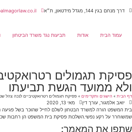
דרך מנחם בגין 144, מגדל מידטאון, ת״א
almagorlaw.co.il
עמוד הבית
אודות
תביעות נגד משרד הביטחון
ו
פסיקת תגמולים רטרואקטיבי
ולא ממועד הגשת תביעתו
דף הבית
»
הישגים ותקדימים
»
פסיקת תגמולים רטרואקטיביים לנכה צהל שנפ
יואב אלמגור, עורך דין
מאי 13, 2020
בית המשפט הורה למשרד הבטחון לשלם לחייל שהוכר בשל פגיעה נ
שמשוחרר על רקע נפשי.השלכות פסיקת בית המשפט הן רחבות שכן 
שתפו את המאמר: