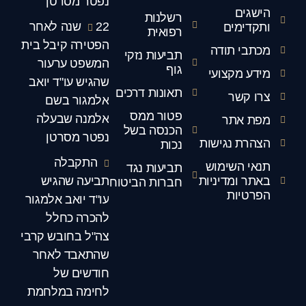
נפטר מסרטן
הישגים
רשלנות
22 שנה לאחר
ותקדימים
רפואית
הפטירה קיבל בית
מכתבי תודה
תביעות נזקי
המשפט ערעור
גוף
מידע מקצועי
שהגיש עו"ד יואב
תאונות דרכים
צרו קשר
אלמגור בשם
פטור ממס
אלמנה שבעלה
מפת אתר
הכנסה בשל
נפטר מסרטן
הצהרת נגישות
נכות
התקבלה
תנאי השימוש
תביעות נגד
באתר ומדיניות
תביעה שהגיש
חברות הביטוח
הפרטיות
עו"ד יואב אלמגור
להכרה כחלל
צה"ל בחובש קרבי
שהתאבד לאחר
חודשים של
לחימה במלחמת