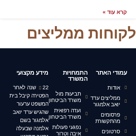
קרא עוד »
לקוחות ממליצים
עמודי האתר
התמחויות
מידע מקצועי
המשרד
22 שנה לאחר
אודות
תביעות מול
הפטירה קיבל בית
ממליצים עו"ד
משרד הביטחון
המשפט ערעור
יואב אלמגור
ועדה רפואית
שהגיש עו"ד יואב
פרסומים
משרד הביטחון
אלמגור בשם
מהתקשורת
נפגעי פעולות
אלמנה שבעלה
סרטונים
איבה וטרור