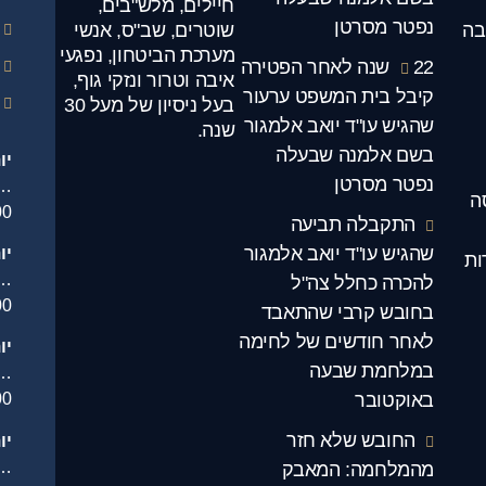
חיילים, מלש"בים,
נפטר מסרטן
בה
שוטרים, שב"ס, אנשי
מערכת הביטחון, נפגעי
22 שנה לאחר הפטירה
איבה וטרור ונזקי גוף,
קיבל בית המשפט ערעור
בעל ניסיון של מעל 30
שהגיש עו"ד יואב אלמגור
שנה.
בשם אלמנה שבעלה
יו
נפטר מסרטן
.
ה
00
התקבלה תביעה
שהגיש עו"ד יואב אלמגור
יו
ות
…
להכרה כחלל צה"ל
00
בחובש קרבי שהתאבד
לאחר חודשים של לחימה
יו
במלחמת שבעה
…
באוקטובר
00
החובש שלא חזר
יו
.
מהמלחמה: המאבק