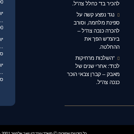
00
להכיר בד' כחלל צה"ל.
יו
נגד נפצע קשה על
…
ספינת מלחמה, וסורב
00
להכרה כנכה צה"ל –
ביהמ"ש הפך את
יו
.
ההחלטה.
סג
"השלכות מרחיקות
יו
לכת": אחרי שנים של
.
מאבק – קברן צבאי הוכר
סג
כנכה צה"ל.
כל הזכויות שמורות Ⓒ משרד עורך דין יואב אלמגור 2001 - 2024