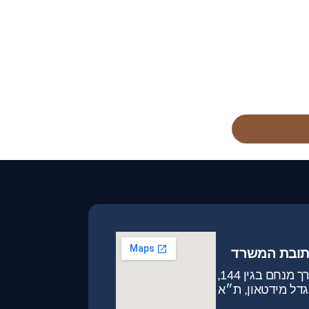
תובת המשרד
דרך מנחם בגין 144,
דל מידטאון, ת״א