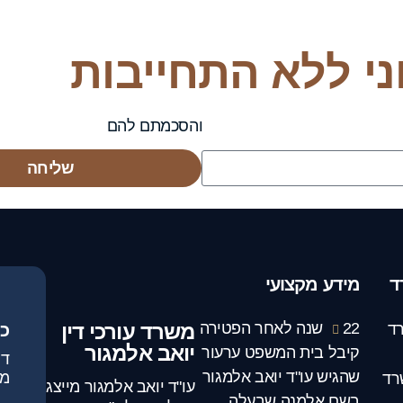
וני ללא התחייבות
ימוש באתר ומדיניות הפרטיות
והסכמתם להם
שליחה
ד
מידע מקצועי
22 שנה לאחר הפטירה
משרד עורכי דין
ד
כ
יואב אלמגור
קיבל בית המשפט ערעור
שהגיש עו"ד יואב אלמגור
מג
רד
עו"ד יואב אלמגור מייצג
בשם אלמנה שבעלה