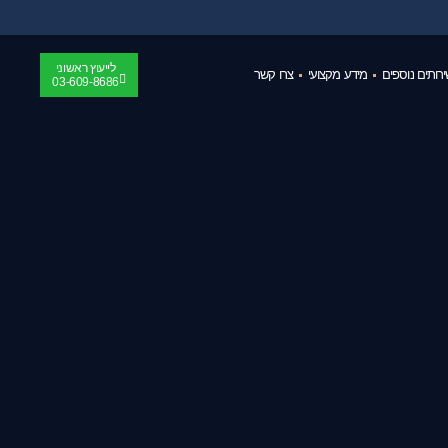
לייעוץ ראשוני
רותים נוספים
מידע מקצועי
צרו קשר
03-609-8686