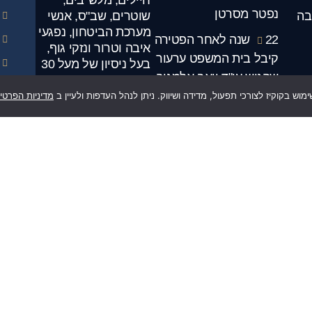
חיילים, מלש"בים,
נפטר מסרטן
בה
שוטרים, שב"ס, אנשי
מערכת הביטחון, נפגעי
22 שנה לאחר הפטירה
איבה וטרור ונזקי גוף,
קיבל בית המשפט ערעור
בעל ניסיון של מעל 30
שהגיש עו"ד יואב אלמגור
שנה.
בשם אלמנה שבעלה
וש בקוקיז לצורכי תפעול, מדידה ושיווק. ניתן לנהל העדפות ולעיין ב
מדיניות הפרטי
יו
נפטר מסרטן
.
ה
00
התקבלה תביעה
שהגיש עו"ד יואב אלמגור
יו
ות
…
להכרה כחלל צה"ל
00
בחובש קרבי שהתאבד
לאחר חודשים של לחימה
יו
במלחמת שבעה
…
באוקטובר
00
החובש שלא חזר
יו
.
מהמלחמה: המאבק