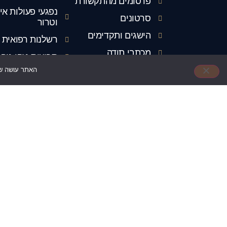
פרסומים מהתקשורת
נפגעי פעולות אי
סרטונים
וטרור
הישגים ותקדימים
רשלנות רפואית
מכתבי תודה
תביעות נזקי גוף
מידע מקצועי
האתר עושה שימ
תאונות דרכים
צרו קשר
פטור ממס הכנס
בשל נכות
מפת אתר
תביעות נגד חבר
הצהרת נגישות
הביטוח
תנאי השימוש באתר
ומדיניות הפרטיות