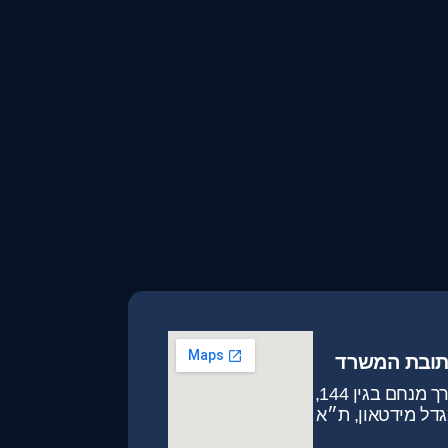
תובת המשרד
דרך מנחם בגין 144,
דל מידטאון, ת״א