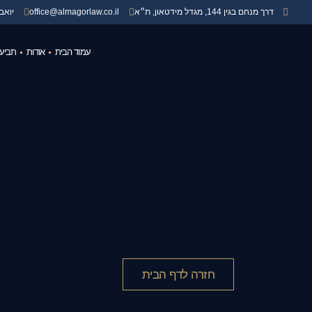
דרך מנחם בגין 144, מגדל מידטאון, ת״א
office@almagorlaw.co.il
יואב
עמוד הבית
אודות
תביעו
חזרה לדף הבית