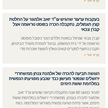
קרא עוד »
בעקבות ערעור שהגיש עו״ד יואב אלמגור על החלטת
קצין תגמולים, נתקבלה הכרה בפוסט טראומה אצל
קברן צבאי
קברן צבאי שטיפל במאות חללים הוכר כסובל מפוסט
טראומה על ידי בית המשפט, בניגוד לעמדת משרד הביטחון.
הקברן נחשף למקרים קשים ונאלץ לעשות אזכרות מדי
קרא עוד »
הוגשה תביעה להכרה של אלמנת צנחן ממשחררי
ירושלים שנפטר מעישון כבד שנבע מפגיעתו הנפשית
במלחמת ששת הימים
לאחר כמעט 60 שנה התקבלה תביעה שהגיש עו"ד יואב
אלמגור להכרה בצנחן, ממשחררי ירושלים במלחמת ששת
הימים, אשר פיתח פגיעה נפשית מאירועי המלחמה. כעת