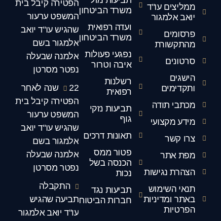
הפטירה קיבל בית
ממליצים עו"ד
משרד הביטחון
המשפט ערעור
יואב אלמגור
ועדה רפואית
שהגיש עו"ד יואב
פרסומים
משרד הביטחון
אלמגור בשם
מהתקשורת
נפגעי פעולות
אלמנה שבעלה
סרטונים
איבה וטרור
נפטר מסרטן
הישגים
רשלנות
22 שנה לאחר
ותקדימים
רפואית
הפטירה קיבל בית
מכתבי תודה
תביעות נזקי
המשפט ערעור
גוף
מידע מקצועי
שהגיש עו"ד יואב
תאונות דרכים
צרו קשר
אלמגור בשם
פטור ממס
אלמנה שבעלה
מפת אתר
הכנסה בשל
נפטר מסרטן
הצהרת נגישות
נכות
התקבלה
תנאי השימוש
תביעות נגד
באתר ומדיניות
תביעה שהגיש
חברות הביטוח
הפרטיות
עו"ד יואב אלמגור