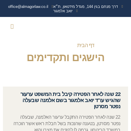
דרך מנחם בגין 144, מגדל מידטאון, ת״א
office@almagorlaw.co.il
יואב אלמגור
צרו קשר
נפגעי איבה
עמוד הבית
שירותים נוספים
מידע מקצועי
תביעות נגד משרד הבי
ועדה רפואית משרד הבי
זכויות והטבות נכי 
דף הבית
»
הישגים ותקדימים
הישגים ותקדימים
22 שנה לאחר הפטירה קיבל בית המשפט ערעור
שהגיש עו"ד יואב אלמגור בשם אלמנה שבעלה
נפטר מסרטן
22 שנה לאחר הפטירה התקבל ערעור האלמנה, שבעלה
נפטר מסרטן, בטענה שהנכות בשל חבלת ראש אשר הוכרה
במשרד הביטחון, גרמה לו להזניח את מצבו והוא