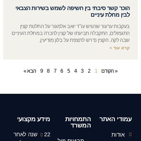
הוכר קשר סיבתי בין חשיפה לשמש בשירות הצבאי
לבין מחלת עיניים
בעקבות ערעור שהגיש עו"ד יואב אלמגור על החלטת קצין
התגמולים, התקבלה תביעתו של קצין להכרה במחלת העיניים
שבה לקה. הקצין נדרש לתצפת על בלון מודיעין,
קרא עוד »
« הקודם
1
2
3
4
5
6
7
8
9
הבא »
עמודי האתר
התמחויות
מידע מקצועי
המשרד
22 שנה לאחר
אודות
תביעות מול