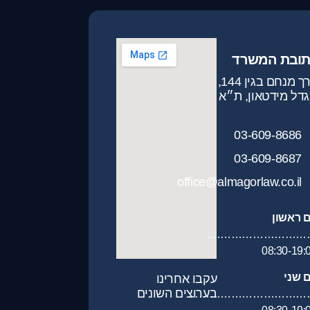
תובת המשרד
דרך מנחם בגין 144,
דל מידטאון, ת״א
03-609-8686
03-609-8687
office@almagorlaw.co.il
ם ראשון
…………………………
08:30-19:
ם שני
עקבו אחרינו
בערוצים השונים
……………………………