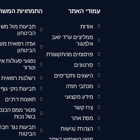
עמודי האתר
התמחויות המשר
אודות
תביעות מול משר
הביטחון
ממליצים עו"ד יואב
אלמגור
ועדה רפואית מש
הביטחון
פרסומים מהתקשורת
נפגעי פעולות אי
סרטונים
וטרור
הישגים ותקדימים
רשלנות רפואית
מכתבי תודה
תביעות נזקי גוף
מידע מקצועי
תאונות דרכים
צרו קשר
פטור ממס הכנס
בשל נכות
מפת אתר
תביעות נגד חבר
הצהרת נגישות
הביטוח
תנאי השימוש באתר