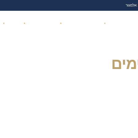
 אלמגור
ת נגד משרד הביטחון
ועדה רפואית משרד הביטחון
זכויות והטבות נכי צה"ל
נפגעי איבה
שי
ד 2
מים