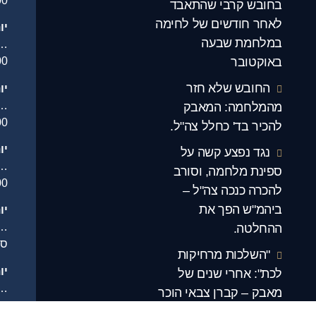
00
בחובש קרבי שהתאבד
לאחר חודשים של לחימה
יו
במלחמת שבעה
…
באוקטובר
00
החובש שלא חזר
יו
.
מהמלחמה: המאבק
00
להכיר בד' כחלל צה"ל.
יו
נגד נפצע קשה על
…
ספינת מלחמה, וסורב
00
להכרה כנכה צה"ל –
ביהמ"ש הפך את
יו
.
ההחלטה.
סג
"השלכות מרחיקות
יו
לכת": אחרי שנים של
.
מאבק – קברן צבאי הוכר
סג
כנכה צה"ל.