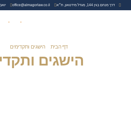
דרך מנחם בגין 144, מגדל מידטאון, ת״א
office@almagorlaw.co.il
יואב
עמוד הבית
אודות
תביעו
דף הבית
»
הישגים ותקדימים
»
עמו
הישגים ותקדי