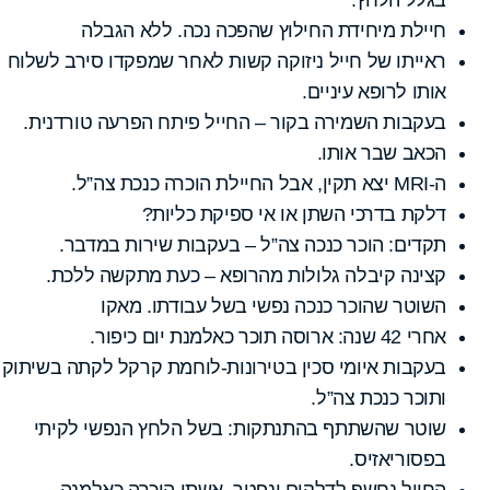
חיילת מיחידת החילוץ שהפכה נכה. ללא הגבלה
ראייתו של חייל ניזוקה קשות לאחר שמפקדו סירב לשלוח
אותו לרופא עיניים.
בעקבות השמירה בקור – החייל פיתח הפרעה טורדנית.
הכאב שבר אותו.
ה-MRI יצא תקין, אבל החיילת הוכרה כנכת צה”ל.
דלקת בדרכי השתן או אי ספיקת כליות?
תקדים: הוכר כנכה צה”ל – בעקבות שירות במדבר.
קצינה קיבלה גלולות מהרופא – כעת מתקשה ללכת.
השוטר שהוכר כנכה נפשי בשל עבודתו. מאקו
אחרי 42 שנה: ארוסה תוכר כאלמנת יום כיפור.
בעקבות איומי סכין בטירונות-לוחמת קרקל לקתה בשיתוק
ותוכר כנכת צה”ל.
שוטר שהשתתף בהתנתקות: בשל הלחץ הנפשי לקיתי
בפסוריאזיס.
החייל נחשף לדלקים ונפטר, אשתו הוכרה כאלמנה.