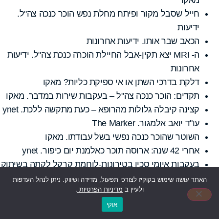
חייל שסבל מקור ופיתח מחלת נפש הוכר כנכה צה"ל.
ידיעות
הכאב שבר אותו. ידיעות אחרונות
ה- MRI יצא תקין-אבל החיילת הוכרה כנכת צה"ל. ידיעות
אחרונות
דלקת בדרכי השתן או אי ספיקת כליות? מאקו
תקדים: הוכר כנכה צה"ל – בעקבות שירות במדבר. מאקו
קצינה קיבלה גלולות מהרופא – כעת מתקשה ללכת. ynet
עו"ד יואב אלמגור. The Marker
השוטר שהוכר כנכה נפשי בשל עבודתו. מאקו
אחרי 42 שנה: ארוסה תוכר כאלמנת יום כיפור. ynet
בעקבות איומי סכין בטירונות-לוחמת קרקל לקתה בשיתוק
ותוכר כנכת צה"ל. מאקו
האתר עושה שימוש בקוקיז לצורכי תפעול, מדידה ושיווק. ניתן לנהל העדפות
ולעיין ב
מדיניות הפרטיות
.
שוטר שהשתתף בהתנתקות: בשל הלחץ הנפשי לקיתי
בפסוריאזיס. חדשות העמק
אוקי
החייל נחשף לדלקים ונפטר, אשתו הוכרה כאלמנה. ערוץ