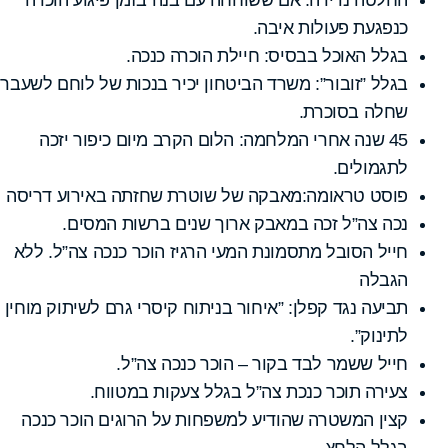
כנפגעת פעולות איבה.
בגלל האוכל בבסיס: חיילת הוכרה כנכה.
בגלל ”זובור”: משרד הביטחון יכיר בנכות של לוחם לשעבר
שחלה בסוכרת.
45 שנה אחרי המלחמה: הלום הקרב מיום כיפור יזכה
לתגמולים.
פוסט טראומה:מאבקה של שוטרת שחזתה באירוע דריסה
נכה צה”ל זכה במאבק ארוך שנים ברשות המסים.
חייל הסובל מתסמונת המעי הרגיז הוכר כנכה צה”ל. ללא
הגבלה
תביעה נגד קפלן: ”איחור בניתוח קיסרי גרם לשיתוק מוחין
לתינוק”.
חייל ששמר לבד בקור – הוכר כנכה צה”ל.
צעירה תוכר כנכת צה”ל בגלל צעקות במטווח.
קצין המשטרה שהודיע למשפחות על הרוגים הוכר כנכה
בגלל הלחץ.