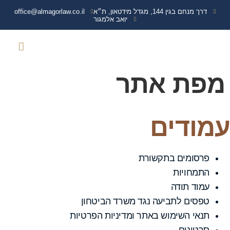
דרך מנחם בגין 144, מגדל מידטאון, ת״א
office@almagorlaw.co.il
יואב אלמגור
צרו קשר
נפגעי איבה
עמוד הבית
שירותים נוספים
מידע מקצועי
תביעות נגד משרד הבי
ועדה רפואית משרד הבי
זכויות והטבות נכי 
מפת אתר
עמודים
פרסומים בתקשורת
התמחויות
עמוד תודה
טפסים לתביעה נגד משרד הביטחון
תנאי השימוש באתר ומדיניות הפרטיות
סרטונים