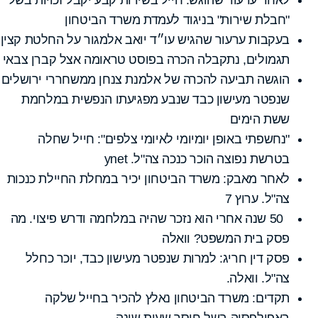
"חבלת שירות" בניגוד לעמדת משרד הביטחון
בעקבות ערעור שהגיש עו״ד יואב אלמגור על החלטת קצין
תגמולים, נתקבלה הכרה בפוסט טראומה אצל קברן צבאי
הוגשה תביעה להכרה של אלמנת צנחן ממשחררי ירושלים
שנפטר מעישון כבד שנבע מפגיעתו הנפשית במלחמת
ששת הימים
"נחשפתי באופן יומיומי לאיומי צלפים": חייל שחלה
בטרשת נפוצה הוכר כנכה צה"ל. ynet
לאחר מאבק: משרד הביטחון יכיר במחלת החיילת כנכות
צה"ל. ערוץ 7
50 שנה אחרי הוא נזכר שהיה במלחמה ודרש פיצוי. מה
פסק בית המשפט? וואלה
פסק דין חריג: למרות שנפטר מעישון כבד, יוכר כחלל
צה"ל. וואלה.
תקדים: משרד הביטחון נאלץ להכיר בחייל שלקה
באפילפסיה בשל חוסר שעות שינה.