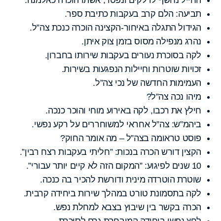
תביעה: הלם קרב בעקבות כתיבת ספר.
הגידול התגלה באיחור-הקצינה הוכרה כנכת צה”ל.
נהרג מנפילה מסוס בזמן צוק איתן.
לקה בסוכרת נעורים בעקבות שירותו בחברון.
זכויות שוטרות וחיילות הנפגעות בשירות.
העמימות החדשה של נכי צה”ל.
מיהו נכה צה”ל?
חילץ את רכבו, לקה באירוע מוחי והוכר כנכה.
ביהמ”ש: צה”ל אחראי למשוחררים על רקע נפשי.
פוסט טראומה בצה”ל – מה אומר החוק?
הקצין דורש הכרה בנכות: ”חליתי בעקבות רצח רבין”.
10 שנים לפיגוע: ”המקום הזה לא קיים יותר עבורי”.
שוטרת הוטרדה מינית ודורשת להכיר בה כנכה.
לקה בתסמונת טורט במהלך שירות ביחידה קרבית.
הכרה בקשר בין שיבוץ בצבא למחלת נפש.
לחץ נפשי ביחידה המובחרת גרם לסוכרת.