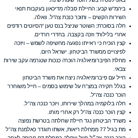
ביהמ"ש קבע: החיילת סבלה מדיכאון בעקבות תנאי
השירות הקשים – ותוכר כנכת צה"ל. וואלה.
חלה בסוכרת: השוטר שניצל בנס טען "הסיוטים רודפים
אחרי בלילות" וזכה בקצבה. בחדרי חרדים.
קצין הוכיח כי ראייתו נפגעה מחשיפה לשמש – ויזכה
לפיצויים ממשרד הביטחון. ישראל היום.
מחלת הפיברומיאלגיה הוכרה כנכות שנגרמה עקב שירות
צבאי.
חייל עם פיברומיאלגיה ניצח את משרד הביטחון
בגלל חקירה במצ”ח על שימוש בסמים – חייל משוחרר
הוכר כנכה צה”ל.
חלה בלוקמיה במהלך שירותו, ויוכר כנכה צה”ל.
קצין הוכר כנכה צה”ל רק אחרי מותו.
משרד הביטחון נגד חיילת שחלתה בטרשת נפוצה
מת בגיל 77 ממחלת ריאות, אשתו תוגדר כאלמנת צה”ל
הוכר כנכה צה״ל חייל שחלה במחלת דם חריפה לאחר